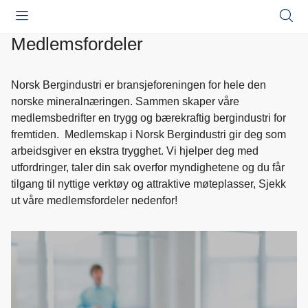
Åpne
Lukk
Å
meny
meny
s
Medlemsfordeler
Norsk Bergindustri er bransjeforeningen for hele den
norske mineralnæringen. Sammen skaper våre
medlemsbedrifter en trygg og bærekraftig bergindustri for
fremtiden. Medlemskap i Norsk Bergindustri gir deg som
arbeidsgiver en ekstra trygghet. Vi hjelper deg med
utfordringer, taler din sak overfor myndighetene og du får
tilgang til nyttige verktøy og attraktive møteplasser, Sjekk
ut våre medlemsfordeler nedenfor!