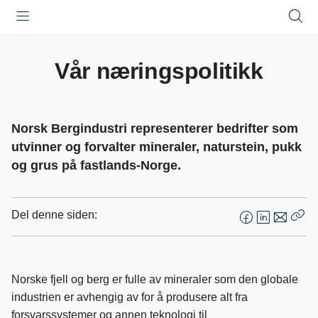
Åpne
Lukk
Å
meny
meny
s
Vår næringspolitikk
Norsk Bergindustri representerer bedrifter som
utvinner og forvalter mineraler, naturstein, pukk
og grus på fastlands-Norge.
Del denne siden:
F
L
E
Kop
a
i
-
len
c
n
p
e
k
o
Norske fjell og berg er fulle av mineraler som den globale
b
e
s
industrien er avhengig av for å produsere alt fra
o
d
t
forsvarssystemer og annen teknologi til