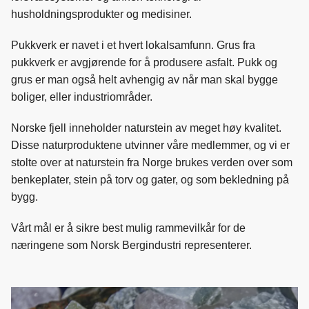
o
I
husholdningsprodukter og medisiner.
k
n
Pukkverk er navet i et hvert lokalsamfunn. Grus fra
pukkverk er avgjørende for å produsere asfalt. Pukk og
grus er man også helt avhengig av når man skal bygge
boliger, eller industriområder.
Norske fjell inneholder naturstein av meget høy kvalitet.
Disse naturproduktene utvinner våre medlemmer, og vi er
stolte over at naturstein fra Norge brukes verden over som
benkeplater, stein på torv og gater, og som bekledning på
bygg.
Vårt mål er å sikre best mulig rammevilkår for de
næringene som Norsk Bergindustri representerer.