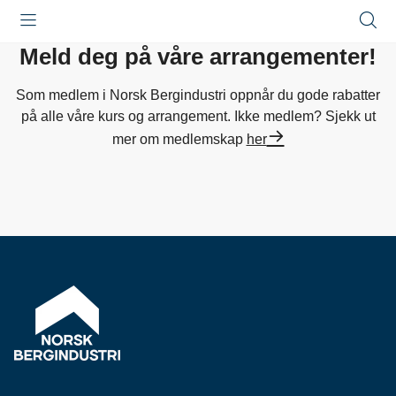
Åpne
Lukk
Å
meny
meny
s
Meld deg på våre arrangementer!
Som medlem i Norsk Bergindustri oppnår du gode rabatter
på alle våre kurs og arrangement. Ikke medlem? Sjekk ut
mer om medlemskap
her