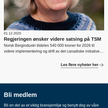
01.12.2025
Regjeringen ønsker videre satsing på TSM
Norsk Bergindustri tildeles 540 000 kroner for 2026 til
videre implementering og drift av det canadiske initiativet
Towards Sustainable Mining (TSM) for metallprodusenter
og andre utvalgte deler av mineralnæringen i Norge. Dette
Les flere nyheter her
skal styrke arbeidet mot en enda mer bærekraftig
mineralnæring.
Bli medlem
Bli en del av et viktig bransjemiljø og benytt deg av våre