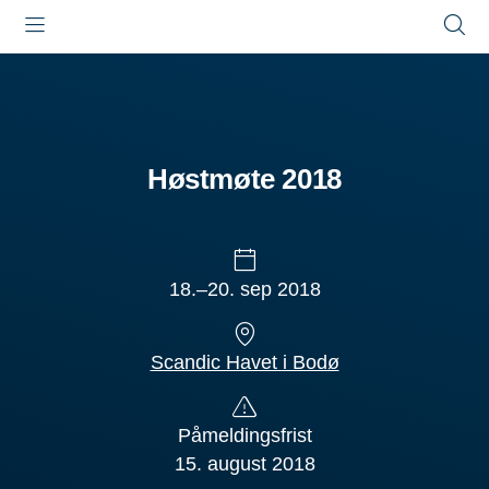
Åpne
Lukk
Å
meny
meny
s
Høstmøte 2018
18.–20. sep 2018
Scandic Havet i Bodø
Påmeldingsfrist
15. august 2018