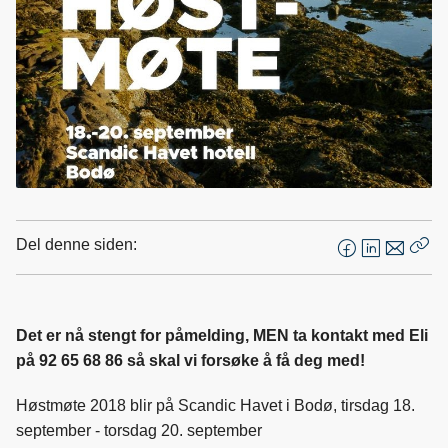
Del denne siden:
F
L
E
Kop
a
i
-
len
c
n
p
e
k
o
Det er nå stengt for påmelding, MEN ta kontakt med Eli
b
e
s
på 92 65 68 86 så skal vi forsøke å få deg med!
o
d
t
o
I
Høstmøte 2018 blir på Scandic Havet i Bodø, tirsdag 18.
k
n
september - torsdag 20. september