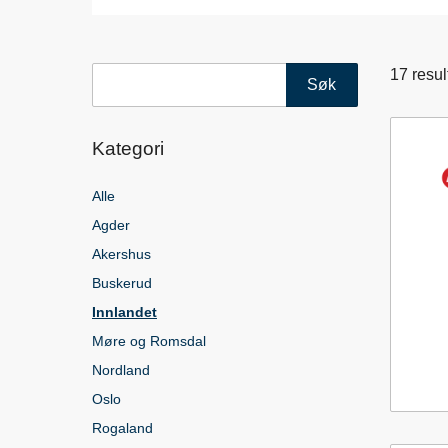
Søk
17
result
i
leverandører
Kategori
Alle
Agder
Akershus
Buskerud
Innlandet
Møre og Romsdal
Nordland
Oslo
Rogaland